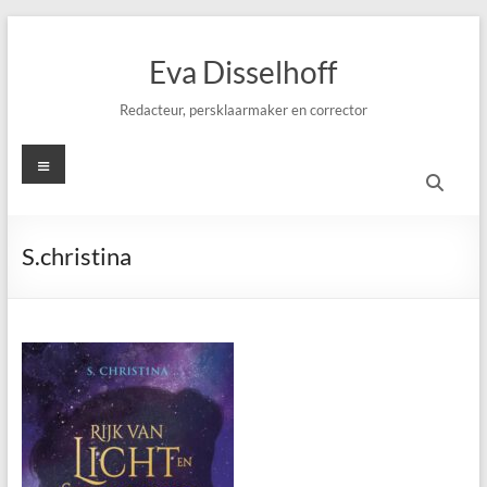
Ga
naar
Eva Disselhoff
de
inhoud
Redacteur, persklaarmaker en corrector
Menu
S.christina