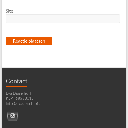
Site
Contact
Eva Disselhoff
KvK: 68558015
info@evadisselhoff.nl