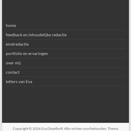
home
feedback en inhoudelijke redactie
eindredactie
portfolio en ervaringen
over mij
contact
letters van Eva
Copyright © 2026
Eva Disselhoff
. Alle rechten voorbehouden. Thema