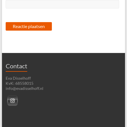
Contact
Eva Disselhoff
KvK: 68558015
info@evadisselhoff.nl