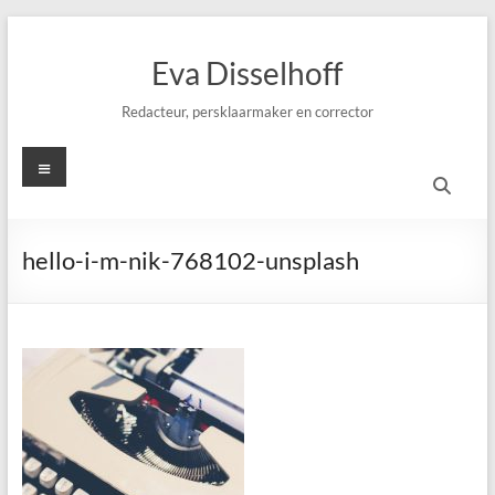
Ga
naar
Eva Disselhoff
de
inhoud
Redacteur, persklaarmaker en corrector
Menu
hello-i-m-nik-768102-unsplash