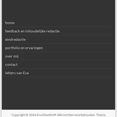
home
feedback en inhoudelijke redactie
eindredactie
portfolio en ervaringen
over mij
contact
letters van Eva
Copyright © 2026
Eva Disselhoff
. Alle rechten voorbehouden. Thema