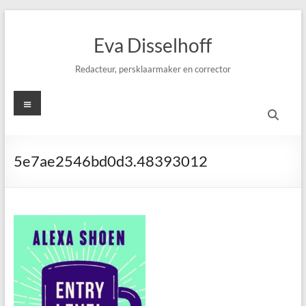
Ga
naar
Eva Disselhoff
de
inhoud
Redacteur, persklaarmaker en corrector
Menu
5e7ae2546bd0d3.48393012