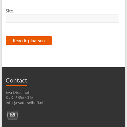
Site
Contact
Eva Disselhoff
KvK: 68558015
info@evadisselhoff.nl